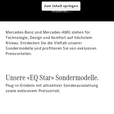
Zum Inhalt springen
Service &
Anbieter/Datenschutz
Zubehör
Mercedes-Benz und Mercedes-AMG stehen für
Technologie, Design und Komfort auf höchstem
Niveau. Entdecken Sie die Vielfalt unserer
Sondermodelle und profitieren Sie von exklusiven
Preisvorteilen.
Servicetermin
buchen
Digitale
Unsere «EQ Star» Sondermodelle.
Extras
Unterwegs
Plug-in-Erlebnis mit attraktiver Sonderausstattung
laden
sowie exklusivem Preisvorteil.
Pannen- &
Unfallhilfe
Räder &
Reifen