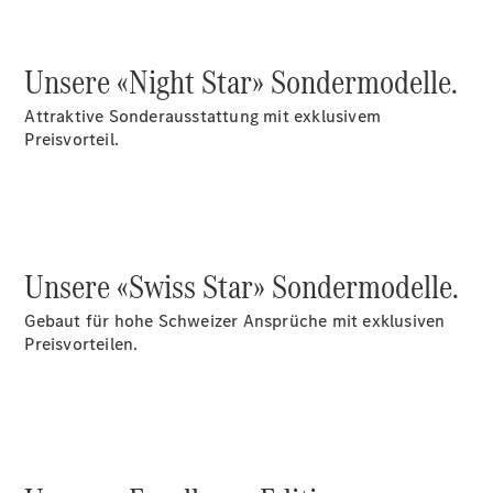
Wartung,
Reparatur
&
Unsere «Night Star» Sondermodelle.
Garantie
Attraktive Sonderausstattung mit exklusivem
Preisvorteil.
Unsere «Swiss Star» Sondermodelle.
Gebaut für hohe Schweizer Ansprüche mit exklusiven
Übersicht
Preisvorteilen.
Reparatur
Service &
Garantie
Rückrufe
Ersatzteile
Accessories