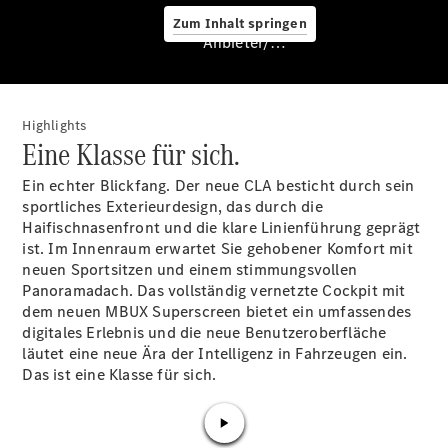
Zum Inhalt springen
Service &
Anbieter/Datenschutz
Zubehör
Highlights
Eine Klasse für sich.
Ein echter Blickfang. Der neue CLA besticht durch sein
sportliches Exterieurdesign, das durch die
Haifischnasenfront und die klare Linienführung geprägt
Servicetermin
ist. Im Innenraum erwartet Sie gehobener Komfort mit
buchen
neuen
Sportsitzen
und einem stimmungsvollen
Digitale
Panoramadach. Das vollständig vernetzte Cockpit mit
Extras
dem neuen MBUX
Superscreen
bietet ein umfassendes
Unterwegs
digitales Erlebnis und die neue Benutzeroberfläche
laden
läutet eine neue Ära der Intelligenz in Fahrzeugen ein.
Pannen- &
Das ist eine Klasse für sich.
Unfallhilfe
Räder &
Reifen