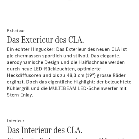
Wartung,
Reparatur
&
Garantie
Exterieur
Das Exterieur des CLA.
Ein echter Hingucker: Das Exterieur des neuen CLA ist
gleichermassen sportlich und stilvoll. Das elegante,
aerodynamische Design und die Haifischnase werden
durch neue LED-Rückleuchten, optimierte
Heckdiffusoren und bis zu 48,3 cm (19") grosse Räder
ergänzt.
Doch das eigentliche Highlight: der beleuchtete
Kühlergrill und die MULTIBEAM
LED-Scheinwerfer
mit
Stern-Inlay.
Übersicht
Reparatur
Service &
Garantie
Rückrufe
Interieur
Das Interieur des CLA.
Ersatzteile
Accessories