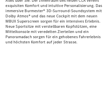
Alles über Sie: Der Innenraum des neuen CLA vereint
exquisiten Komfort und intuitive Personalisierung. Das
immersive Burmester® 3D-Surround-Soundsystem mit
Dolby
Atmos®
und das neue Cockpit mit dem neuen
MBUX
Superscreen
sorgen für ein intensives Erlebnis.
Neue
Sportsitze
mit verstellbaren Kopfstützen, eine
Mittelkonsole mit veredelten Zierteilen und ein
Digitale
Panoramadach sorgen für ein gehobenes Fahrerlebnis
Broschüre
und höchsten Komfort auf jeder Strasse.
Fahrzeugzubehör
Collection
Betriebsanleitungen
Servicetermin
buchen