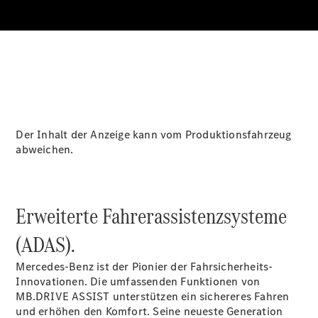
Über uns
Der Inhalt der Anzeige kann vom Produktionsfahrzeug
Unternehmen
abweichen.
Ansprechpartner
Standort &
Öffnungszeiten
Erweiterte Fahrerassistenzsysteme
Kontaktformular
Servicetermin
(ADAS).
buchen
Mercedes-Benz ist der Pionier der Fahrsicherheits-
Innovationen. Die umfassenden Funktionen von
MB.DRIVE
ASSIST
unterstützen ein sichereres Fahren
und erhöhen den Komfort. Seine neueste Generation