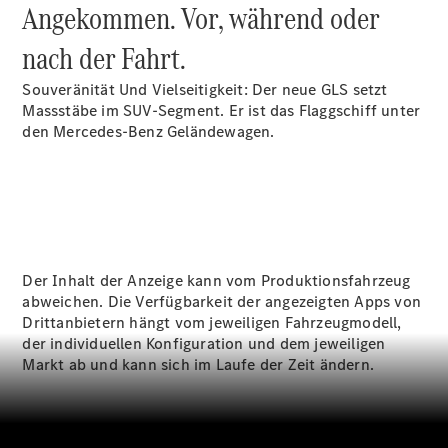
Wartung,
Angekommen. Vor, während oder
Reparatur
&
nach der Fahrt.
Garantie
Souveränität Und Vielseitigkeit: Der neue GLS setzt
Massstäbe im SUV-Segment. Er ist das Flaggschiff unter
den Mercedes-Benz Geländewagen.
Der Inhalt der Anzeige kann vom Produktionsfahrzeug
abweichen. Die Verfügbarkeit der angezeigten Apps von
Übersicht
Drittanbietern hängt vom jeweiligen Fahrzeugmodell,
Reparatur
der individuellen Konfiguration und dem jeweiligen
Service &
Markt ab und kann sich im Laufe der Zeit ändern.
Garantie
Rückrufe
Ersatzteile
Accessories