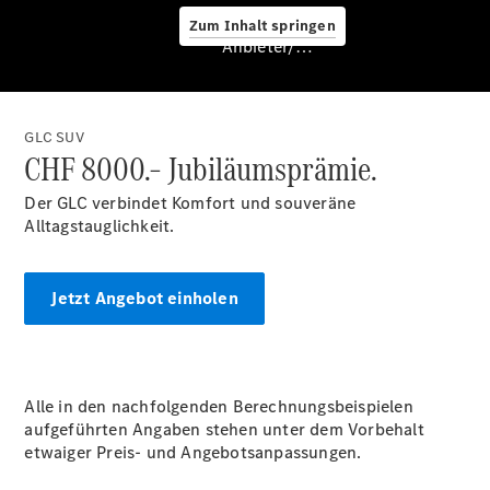
Zum Inhalt springen
Service &
Anbieter/Datenschutz
Zubehör
GLC SUV
CHF 8000.– Jubiläumsprämie.
Der GLC verbindet Komfort und souveräne
Alltagstauglichkeit.
Servicetermin
buchen
Jetzt Angebot einholen
Digitale
Extras
Unterwegs
laden
Pannen- &
Alle in den nachfolgenden Berechnungsbeispielen
Unfallhilfe
aufgeführten Angaben stehen unter dem Vorbehalt
Räder &
etwaiger Preis- und Angebotsanpassungen.
Reifen