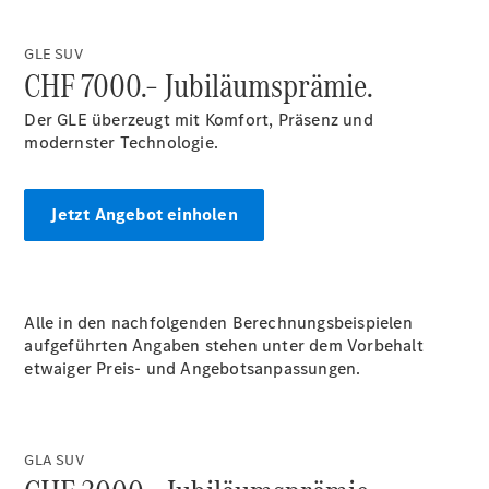
Wartung,
Reparatur
&
GLE SUV
Garantie
CHF 7000.– Jubiläumsprämie.
Der GLE überzeugt mit Komfort, Präsenz und
modernster Technologie.
Jetzt Angebot einholen
Alle in den nachfolgenden Berechnungsbeispielen
Übersicht
aufgeführten Angaben stehen unter dem Vorbehalt
Reparatur
etwaiger Preis- und Angebotsanpassungen.
Service &
Garantie
Rückrufe
Ersatzteile
GLA SUV
Accessories