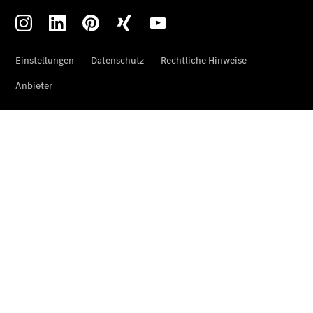
Über uns
Unternehmen
Ansprechpartner
Standort &
Öffnungszeiten
Kontaktformular
Servicetermin
buchen