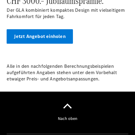
CHF 3000.– Jubiläumsprämie.
Der GLA kombiniert kompaktes Design mit vielseitigem
Fahrkomfort für jeden Tag.
Jetzt Angebot einholen
Digitale
Broschüre
Fahrzeugzubehör
Collection
Betriebsanleitungen
Alle in den nachfolgenden Berechnungsbeispielen
aufgeführten Angaben stehen unter dem Vorbehalt
etwaiger Preis- und Angebotsanpassungen.
Servicetermin
buchen